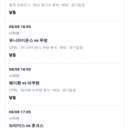
중국 슈퍼리그 · 허난 칭다오 분석 · 배당 · 경기일정
VS
08/09 18:05
시작전
유니라이온스 vs 푸방
CPBL · 유니라이온스 푸방 분석 · 배당 · 경기일정
VS
08/09 18:05
시작전
웨이촨 vs 라쿠텐
CPBL · 웨이촨 라쿠텐 분석 · 배당 · 경기일정
VS
08/09 17:05
시작전
브라더스 vs 호크스