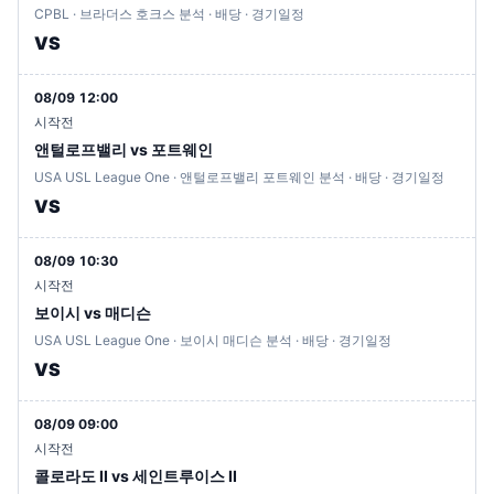
CPBL · 브라더스 호크스 분석 · 배당 · 경기일정
VS
08/09 12:00
시작전
앤털로프밸리 vs 포트웨인
USA USL League One · 앤털로프밸리 포트웨인 분석 · 배당 · 경기일정
VS
08/09 10:30
시작전
보이시 vs 매디슨
USA USL League One · 보이시 매디슨 분석 · 배당 · 경기일정
VS
08/09 09:00
시작전
콜로라도 II vs 세인트루이스 II