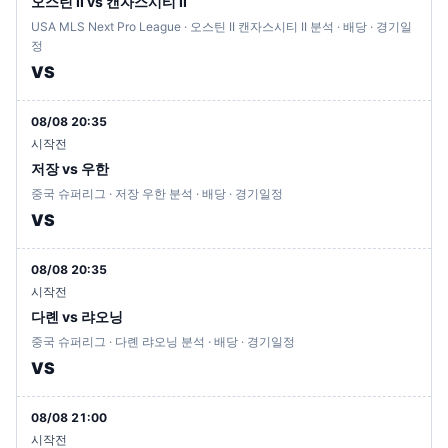
오스틴 II vs 캔자스시티 II
USA MLS Next Pro League · 오스틴 II 캔자스시티 II 분석 · 배당 · 경기일
정
VS
08/08 20:35
시작전
저장 vs 우한
중국 슈퍼리그 · 저장 우한 분석 · 배당 · 경기일정
VS
08/08 20:35
시작전
다롄 vs 랴오닝
중국 슈퍼리그 · 다롄 랴오닝 분석 · 배당 · 경기일정
VS
08/08 21:00
시작전