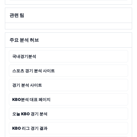
관련 팀
주요 분석 허브
국내경기분석
스포츠 경기 분석 사이트
경기 분석 사이트
KBO분석 대표 페이지
오늘 KBO 경기 분석
KBO 리그 경기 결과