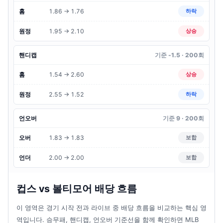
홈
1.86 → 1.76
하락
원정
1.95 → 2.10
상승
핸디캡
기준 -1.5 · 200회
홈
1.54 → 2.60
상승
원정
2.55 → 1.52
하락
언오버
기준 9 · 200회
오버
1.83 → 1.83
보합
언더
2.00 → 2.00
보합
컵스 vs 볼티모어 배당 흐름
이 영역은 경기 시작 전과 라이브 중 배당 흐름을 비교하는 핵심 영
역입니다. 승무패, 핸디캡, 언오버 기준선을 함께 확인하면 MLB