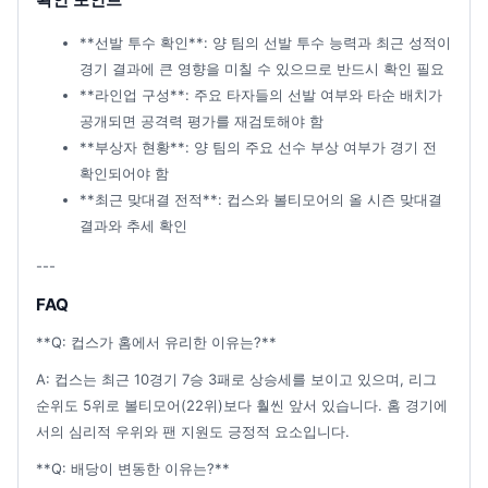
**선발 투수 확인**: 양 팀의 선발 투수 능력과 최근 성적이
경기 결과에 큰 영향을 미칠 수 있으므로 반드시 확인 필요
**라인업 구성**: 주요 타자들의 선발 여부와 타순 배치가
공개되면 공격력 평가를 재검토해야 함
**부상자 현황**: 양 팀의 주요 선수 부상 여부가 경기 전
확인되어야 함
**최근 맞대결 전적**: 컵스와 볼티모어의 올 시즌 맞대결
결과와 추세 확인
---
FAQ
**Q: 컵스가 홈에서 유리한 이유는?**
A: 컵스는 최근 10경기 7승 3패로 상승세를 보이고 있으며, 리그
순위도 5위로 볼티모어(22위)보다 훨씬 앞서 있습니다. 홈 경기에
서의 심리적 우위와 팬 지원도 긍정적 요소입니다.
**Q: 배당이 변동한 이유는?**