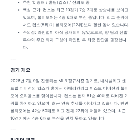
추천 1: 승패 / 홈팀(컵스) / 신뢰도 중
핵심 근거: 컵스는 최근 10경기 7승 3패로 상승세를 보이고
있으며, 볼티모어는 4승 6패로 부진 중입니다. 리그 순위에
서도 컵스(5위)가 볼티모어(22위)보다 훨씬 앞서 있습니다.
주의점: 라인업이 아직 공개되지 않았으므로, 양 팀의 선발
투수와 주요 타자 구성이 확인된 후 최종 판단을 권장합니
다.
---
경기 개요
2026년 7월 9일 진행되는 MLB 정규시즌 경기로, 내셔널리그 센
트럴 디비전의 컵스가 홈에서 아메리칸리그 이스트 디비전의 볼티
모어 오리올스를 맞이합니다. 컵스는 현재 51승 40패로 디비전 2
위를 차지하고 있으며, 최근 연승 추세를 이어가고 있습니다. 반면
볼티모어는 42승 50패로 리그 전체 22위에 머물러 있으며, 최근
10경기에서 4승 6패로 부진을 면치 못하고 있습니다.
---
라인업 체크