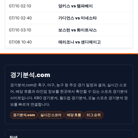
07/10 02:10
양키스 vs 탬파베이
07/10 02:40
가디언스 vs 미네소타
07/10 03:10
보스턴 vs 화이트삭스
07/08 10:40
애리조나 vs 샌디에이고
경기분석.com
경기분석.com은 축구, 야구, 농구 등 주요 경기 일정과 결과, 실시간 스코
어, 배당 흐름과 라인업 정보를 한곳에서 확인할 수 있는 스포츠 경기분석
사이트입니다. KBO 경기분석, 월드컵 경기분석, 오늘 스포츠 경기분석 정
보를 빠르게 연결합니다.
경기분석.com
실시간 스코어
배당 흐름
리그 순위
탐색