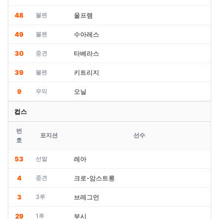
48
불펜
울프램
49
불펜
수아레스
30
중견
타베라스
39
불펜
키트리지
9
우익
오닐
컵스
번
포지션
선수
호
53
선발
레아
4
중견
크로-암스트롱
3
3루
브레그먼
29
1루
부시