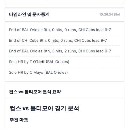
타임라인 및 문자중계
10:36:34 갱신
End of BAL Orioles 9th, 0 hits, 0 runs, CHI Cubs lead 9-7
End of CHI Cubs 9th, 0 hits, 0 runs, CHI Cubs lead 9-7
End of BAL Orioles 8th, 3 hits, 2 runs, CHI Cubs lead 9-7
Solo HR by T O'Neill (BAL Orioles)
Solo HR by C Mayo (BAL Orioles)
컵스 vs 볼티모어 분석 요약
컵스 vs 볼티모어 경기 분석
추천 마켓