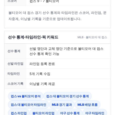
스코어
컵스 9 - 7 볼티모어
볼티모어 대 컵스 경기 선수 통계와 타임라인은 스코어, 라인업, 문
자중계, 이닝별 기록을 기준으로 업데이트됩니다.
선수 통계·타임라인·픽 키워드
MLB · 볼티모어 대 컵스
선발 명단과 교체 명단 기준으로 볼티모어 대 컵스
선수 통계
선수 통계 확인 가능
선발 라인업
라인업 등록 완료
타임라인
5개 기록 수집
스코어 기록
이닝별 기록 제공
컵스 vs 볼티모어 분석
컵스 대 볼티모어 경기 선수 통계
컵스 대 볼티모어 타임라인
MLB 경기 결과
MLB 배당 흐름
컵스 라인업
볼티모어 라인업
야구 선수 통계
야구 타임라인