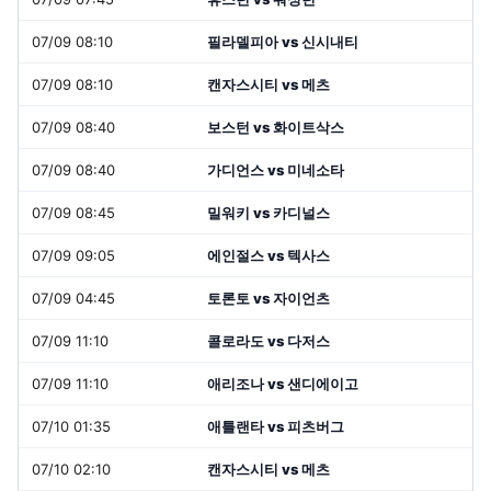
07/09 08:10
필라델피아 vs 신시내티
07/09 08:10
캔자스시티 vs 메츠
07/09 08:40
보스턴 vs 화이트삭스
07/09 08:40
가디언스 vs 미네소타
07/09 08:45
밀워키 vs 카디널스
07/09 09:05
에인절스 vs 텍사스
07/09 04:45
토론토 vs 자이언츠
07/09 11:10
콜로라도 vs 다저스
07/09 11:10
애리조나 vs 샌디에이고
07/10 01:35
애틀랜타 vs 피츠버그
07/10 02:10
캔자스시티 vs 메츠