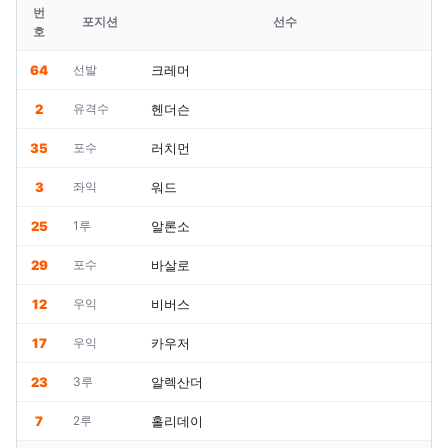
번
포지션
선수
호
64
선발
크레머
2
유격수
헨더슨
35
포수
러치먼
3
좌익
워드
25
1루
알론소
29
포수
바살로
12
우익
비버스
17
우익
카우저
23
3루
알렉산더
7
2루
홀리데이